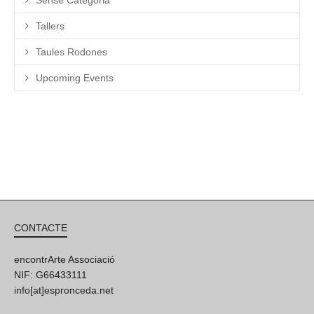
Sense Categoria
Tallers
Taules Rodones
Upcoming Events
CONTACTE
encontrArte Associació
NIF: G66433111
info[at]espronceda.net