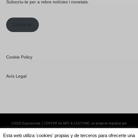
Subscriu-te per a rebre notícies i novetats.
Uneix-te
Cookie Policy
Avís Legal
©2026 Espronceda │CENTER for ART & CULTURE; un projecte impulsat per
Lemongrass Communications S.L.
·
Premium WordPress Themes by Swift Ideas
Esta web utiliza 'cookies' propias y de terceros para ofrecerte una