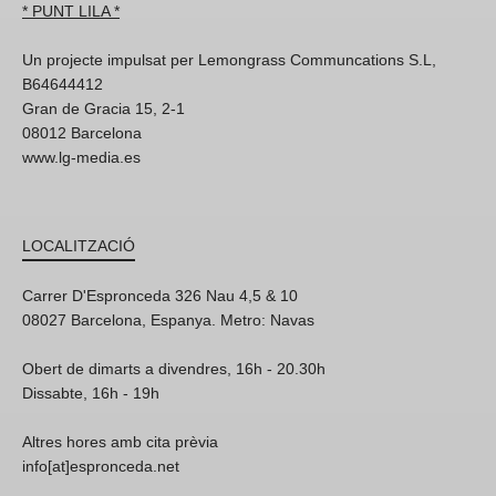
* PUNT LILA *
Un projecte impulsat per Lemongrass Communcations S.L,
B64644412
Gran de Gracia 15, 2-1
08012 Barcelona
www.lg-media.es
LOCALITZACIÓ
Carrer D'Espronceda 326 Nau 4,5 & 10
08027 Barcelona, Espanya. Metro: Navas
Obert de dimarts a divendres, 16h - 20.30h
Dissabte, 16h - 19h
Altres hores amb cita prèvia
info[at]espronceda.net