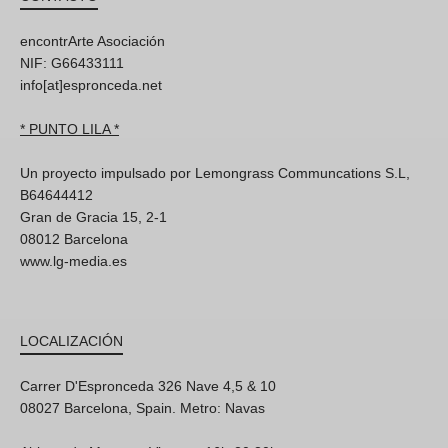
encontrArte Asociación
NIF: G66433111
info[at]espronceda.net
* PUNTO LILA *
Un proyecto impulsado por Lemongrass Communcations S.L,
B64644412
Gran de Gracia 15, 2-1
08012 Barcelona
www.lg-media.es
LOCALIZACIÓN
Carrer D'Espronceda 326 Nave 4,5 & 10
08027 Barcelona, Spain. Metro: Navas