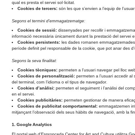
qual es presta el servei sol·licitat.
Cookies de tercers:
són les que s’envien a l’equip de l’usuar
Segons el termini d’emmagatzematge:
Cookies de sessió:
dissenyades per recollir i emmagatzemar
informació necessària únicament durant la prestació del servei e
Cookies persistents:
les dades romanen emmagatzemades a l
període definit pel responsable de la cookie, que pot anar des d’
Segons la seva finalitat:
Cookies tècniques:
permeten a l’usuari navegar pel lloc web i
Cookies de personalització:
permeten a l’usuari accedir al 
del terminal, com l’idioma o el tipus de navegador.
Cookies d’anàlisi:
permeten el seguiment i l’anàlisi del compo
en el servei.
Cookies publicitàries:
permeten gestionar de manera eficaç el
Cookies de publicitat comportamental:
emmagatzemen info
mitjançant l’observació dels seus hàbits de navegació, amb la fina
1. Google Analytics
El portal web d’Espronceda Center for Art and Culture utilitza Goo