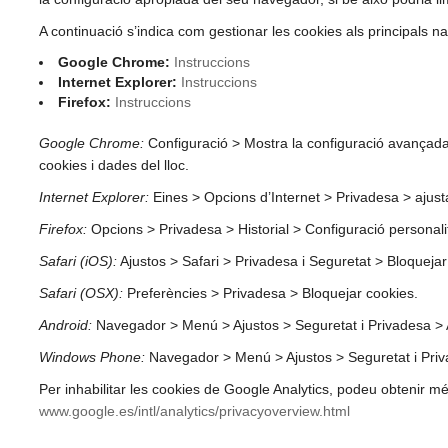
A continuació s’indica com gestionar les cookies als principals 
Google Chrome:
Instruccions
Internet Explorer:
Instruccions
Firefox:
Instruccions
Google Chrome:
Configuració > Mostra la configuració avançada 
cookies i dades del lloc.
Internet Explorer:
Eines > Opcions d’Internet > Privadesa > ajusta
Firefox:
Opcions > Privadesa > Historial > Configuració personali
Safari (iOS):
Ajustos > Safari > Privadesa i Seguretat > Bloquejar
Safari (OSX):
Preferències > Privadesa > Bloquejar cookies.
Android:
Navegador > Menú > Ajustos > Seguretat i Privadesa > 
Windows Phone:
Navegador > Menú > Ajustos > Seguretat i Priv
Per inhabilitar les cookies de Google Analytics, podeu obtenir mé
www.google.es/intl/analytics/privacyoverview.html