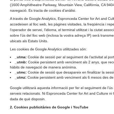
(1600 Amphitheatre Parkway, Mountain View, Califòrnia, CA 94043
navegació. Es tracta de cookies d’anàlisi.
A través de Google Analytics, Espronceda Center for Art and Cult
accedeixen al lloc web, les pàgines visitades, la freqüència i repet
l’operador de servei, l’idioma, el terminal utilitzat i la ciutat as
sobre l’ús del lloc web (inclosa la vostra adreça IP) serà trans
ubicats als Estats Units.
Les cookies de Google Analytics utilitzades són:
_utma
:
Cookie de sessió per al seguiment de l’activitat al port
_utmb
:
Cookie persistent amb venciment als 2 anys, que reco
hàbits de navegació de manera anònima.
_utmc
:
Cookie de sessió que desapareix en finalitzar la sessió
_utmz
:
Cookie persistent amb venciment als 6 mesos des de l
Google utilitzarà aquesta informació per fer el seguiment de l’ús de
serveis relacionats. Ni Espronceda Center for Art and Culture ni
dada de què disposin.
2. Cookies publicitàries de Google i YouTube