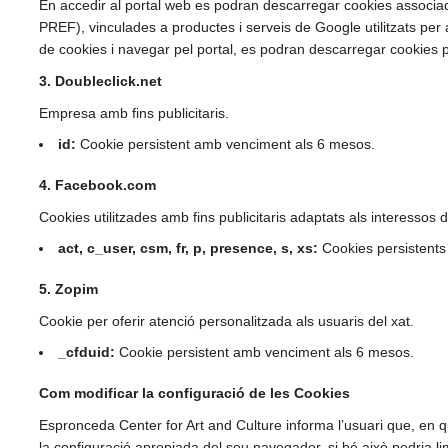
En accedir al portal web es podran descarregar cookies associad
PREF), vinculades a productes i serveis de Google utilitzats per a
de cookies i navegar pel portal, es podran descarregar cookies p
3. Doubleclick.net
Empresa amb fins publicitaris.
id
:
Cookie persistent amb venciment als 6 mesos.
4. Facebook.com
Cookies utilitzades amb fins publicitaris adaptats als interessos d
act
,
c_user
,
csm
,
fr
,
p
,
presence
,
s
,
xs
:
Cookies persistents
5. Zopim
Cookie per oferir atenció personalitzada als usuaris del xat.
_cfduid
:
Cookie persistent amb venciment als 6 mesos.
Com modificar la configuració de les Cookies
Espronceda Center for Art and Culture informa l’usuari que, en q
la configuració apropiada del seu navegador, si bé això podria limi