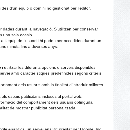
i des d’un equip o domini no gestionat per l’editor.
 dades durant la navegació. S’utilitzen per conservar
n una sola ocasió.
’equip de l’usuari i hi poden ser accedides durant un
uns minuts fins a diversos anys.
 utilitzar les diferents opcions o serveis disponibles.
servei amb característiques predefinides segons criteris
rtament dels usuaris amb la finalitat d’introduir millores
s espais publicitaris inclosos al portal web.
rmació del comportament dels usuaris obtinguda
litat de mostrar publicitat personalitzada.
gle Analytics, un servei analític prestat per Google, Inc.