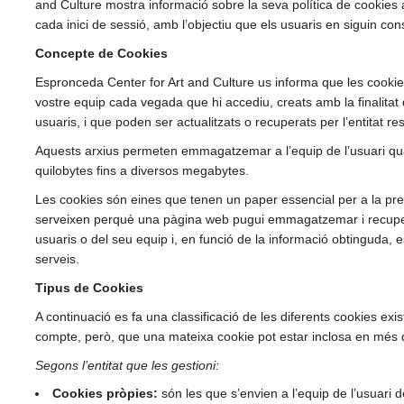
and Culture mostra informació sobre la seva política de cookies a
cada inici de sessió, amb l’objectiu que els usuaris en siguin con
Concepte de Cookies
Espronceda Center for Art and Culture us informa que les cooki
vostre equip cada vegada que hi accediu, creats amb la finalitat d
usuaris, i que poden ser actualitzats o recuperats per l’entitat re
Aquests arxius permeten emmagatzemar a l’equip de l’usuari qu
quilobytes fins a diversos megabytes.
Les cookies són eines que tenen un paper essencial per a la pres
serveixen perquè una pàgina web pugui emmagatzemar i recupera
usuaris o del seu equip i, en funció de la informació obtinguda, es 
serveis.
Tipus de Cookies
A continuació es fa una classificació de les diferents cookies exi
compte, però, que una mateixa cookie pot estar inclosa en més 
Segons l’entitat que les gestioni:
Cookies pròpies:
són les que s’envien a l’equip de l’usuari d