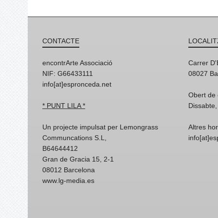
CONTACTE
LOCALIT
encontrArte Associació
Carrer D
NIF: G66433111
08027 Ba
info[at]espronceda.net
Obert de 
* PUNT LILA *
Dissabte,
Un projecte impulsat per Lemongrass
Altres ho
Communcations S.L,
info[at]e
B64644412
Gran de Gracia 15, 2-1
08012 Barcelona
www.lg-media.es