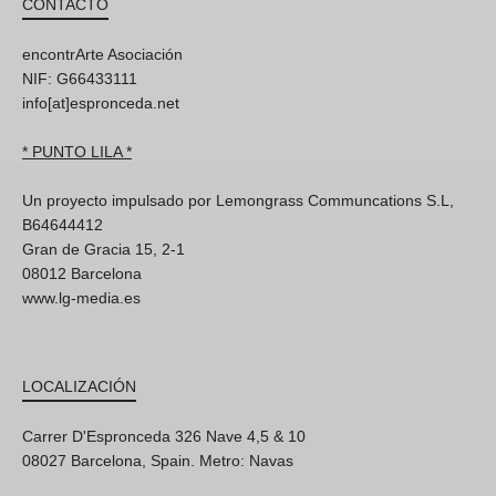
CONTACTO
encontrArte Asociación
NIF: G66433111
info[at]espronceda.net
* PUNTO LILA *
Un proyecto impulsado por Lemongrass Communcations S.L,
B64644412
Gran de Gracia 15, 2-1
08012 Barcelona
www.lg-media.es
LOCALIZACIÓN
Carrer D'Espronceda 326 Nave 4,5 & 10
08027 Barcelona, Spain. Metro: Navas