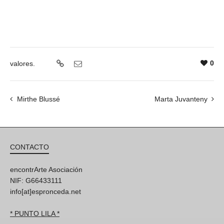
0
valores.
Mirthe Blussé
Marta Juvanteny
CONTACTO
encontrArte Asociación
NIF: G66433111
info[at]espronceda.net
* PUNTO LILA *