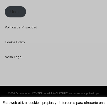
Únete
Política de Privacidad
Cookie Policy
Aviso Legal
©2026 Espronceda │CENTER for ART & CULTURE; un proyecto impulsado por
Lemongrass Communications S.L.
·
Premium WordPress Themes by Swift Ideas
Esta web utiliza 'cookies' propias y de terceros para ofrecerte una