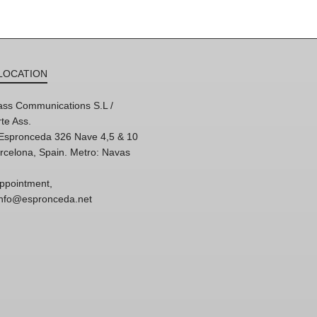
LOCATION
ss Communications S.L /
te Ass.
'Espronceda 326 Nave 4,5 & 10
rcelona, Spain. Metro: Navas
ppointment,
 info@espronceda.net