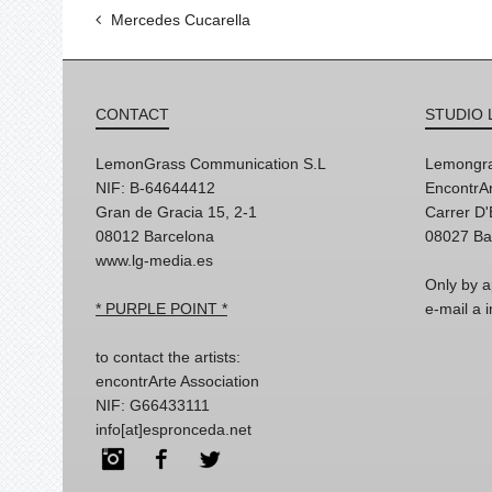
Mercedes Cucarella
CONTACT
STUDIO 
LemonGrass Communication S.L
Lemongra
NIF: B-64644412
EncontrAr
Gran de Gracia 15, 2-1
Carrer D
08012 Barcelona
08027 Ba
www.lg-media.es
Only by a
* PURPLE POINT *
e-mail a
to contact the artists:
encontrArte Association
NIF: G66433111
info[at]espronceda.net
Instagram
Facebook
Twitter