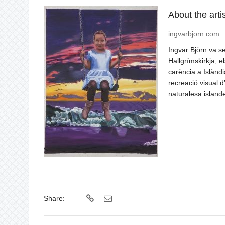
About the artis
ingvarbjorn.com
Ingvar Björn va se
Hallgrímskirkja, e
carència a Islàndi
recreació visual d
naturalesa island
Share: