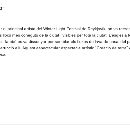
t:
r el principal artista del Winter Light Festival de Reykjavík, on va recre
ls llocs més coneguts de la ciutat i visibles per tota la ciutat. L’esglési
a. També es va dissenyar per semblar els fluxos de lava de basal del pais
’erupció allí. Aquest espectacular espectacle artístic “Creació de terra”
esa.