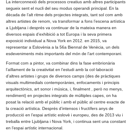
La interconnexió dels processos creatius amb altres participants
segueix sent el nucli del seu modus operandi principal. En la
dècada de l’alt ritme dels projectes integrats, tant sol com amb
altres artistes de renom, va transformar a fons l’escena artística
a Ljubljana i després va continuar de la mateixa manera en
diversos espais d’exhibició a tot Europa i la seva primera
exposició individual a Nova York en 2012. en 2015, va
representar a Eslovènia a la 56a Biennal de Venècia, un dels
esdeveniments més importants del món de l’art contemporani.
Format com a pintor, va combinar dins la fase embrionària
l’aïllament de la creativitat en l’estudi amb la col·laboració
d’altres artistes i grups de diversos camps (des de pràctiques
visuals multimedials contemporànies, enfocaments i principis
arquitectònics, art sonor i música, i, finalment , però no menys,
rendiment) en projectes integrats de múltiples capes, on ha
posat la relació amb el públic i amb el públic al centre exacte de
la creació artística. Després d’intensos i fructífers anys de
producció en l’espai artístic eslovè i europeu, des de 2013 viu i
treballa entre Ljubljana i Nova York, i continua sent una constant
en l’espai artístic internacional.