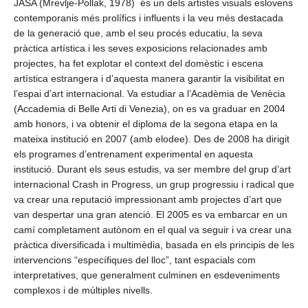
JAŠA (Mrevlje-Pollak, 1978) és un dels artistes visuals eslovens
contemporanis més prolífics i influents i la veu més destacada
de la generació que, amb el seu procés educatiu, la seva
pràctica artística i les seves exposicions relacionades amb
projectes, ha fet explotar el context del domèstic i escena
artística estrangera i d’aquesta manera garantir la visibilitat en
l’espai d’art internacional. Va estudiar a l’Acadèmia de Venècia
(Accademia di Belle Arti di Venezia), on es va graduar en 2004
amb honors, i va obtenir el diploma de la segona etapa en la
mateixa institució en 2007 (amb elodee). Des de 2008 ha dirigit
els programes d’entrenament experimental en aquesta
institució. Durant els seus estudis, va ser membre del grup d’art
internacional Crash in Progress, un grup progressiu i radical que
va crear una reputació impressionant amb projectes d’art que
van despertar una gran atenció. El 2005 es va embarcar en un
camí completament autònom en el qual va seguir i va crear una
pràctica diversificada i multimèdia, basada en els principis de les
intervencions “específiques del lloc”, tant espacials com
interpretatives, que generalment culminen en esdeveniments
complexos i de múltiples nivells.