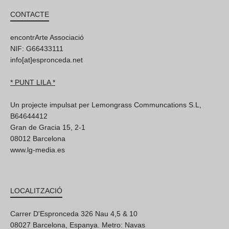
CONTACTE
encontrArte Associació
NIF: G66433111
info[at]espronceda.net
* PUNT LILA *
Un projecte impulsat per Lemongrass Communcations S.L,
B64644412
Gran de Gracia 15, 2-1
08012 Barcelona
www.lg-media.es
LOCALITZACIÓ
Carrer D'Espronceda 326 Nau 4,5 & 10
08027 Barcelona, Espanya. Metro: Navas