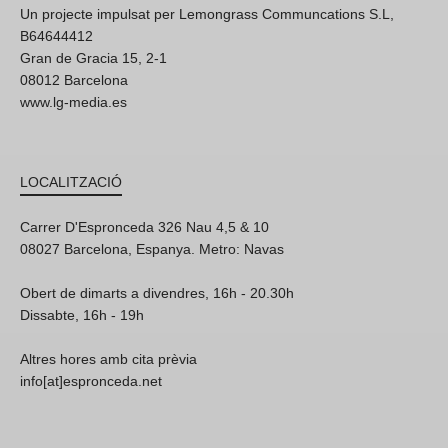
Un projecte impulsat per Lemongrass Communcations S.L,
B64644412
Gran de Gracia 15, 2-1
08012 Barcelona
www.lg-media.es
LOCALITZACIÓ
Carrer D'Espronceda 326 Nau 4,5 & 10
08027 Barcelona, Espanya. Metro: Navas
Obert de dimarts a divendres, 16h - 20.30h
Dissabte, 16h - 19h
Altres hores amb cita prèvia
info[at]espronceda.net