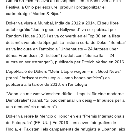
Global Art Film Festival a Los Angeles i en el Sansevieria Film
Festival a Ohio per escriure, produir i protagonitzar el
curtmetratge “Marlen & Bijou”.
Doker va viure a Mumbai, Índia de 2012 a 2014. El seu llibre
autobiogràfic “Judith goes to Bollywood” va ser publicat per
Random House 2015 i es va convertir en el Top 30 en la llista
dels més venuts de Spiegel. La història curta de Doker “Bombai”
es va incloure en l’antologia “Unbehauste – 24 Autoren über
dónes Fremdsein, 2. Edition” (traduït com “Sense llar – 24
autors en ser estranger”), publicada per Dittrich Verlag en 2016.
L’apel·lació de Dökers “Mehr Utopie wagen – mit Good News”
(transl. “Arriscant més utopia – amb bones notícies”) es
publicarà a la tardor de 2018, en l’antologia
“Wenn ich mir was wünschen dürfte – Impulsi für eine moderne
Demokratie” (transl. “Si puc demanar un desig – Impulsos per a
una democràcia moderna”).
Doker va rebre la Menció d’Honor en els “Premis Internacionals
de Fotografia” (EE. UU.) En 2016. Les seves fotografies de
l’Índia, el Pakistan i els campaments de refugiats a Libanon, així