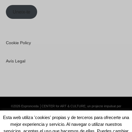
Uneix-te
Cookie Policy
Avís Legal
©2026 Espronceda │CENTER for ART & CULTURE; un projecte impulsat per
Lemongrass Communications S.L.
·
Premium WordPress Themes by Swift Ideas
Esta web utiliza 'cookies' propias y de terceros para ofrecerte una
mejor experiencia y servicio. Al navegar o utilizar nuestros
servicios, aceptas el uso que hacemos de ellas. Puedes cambiar