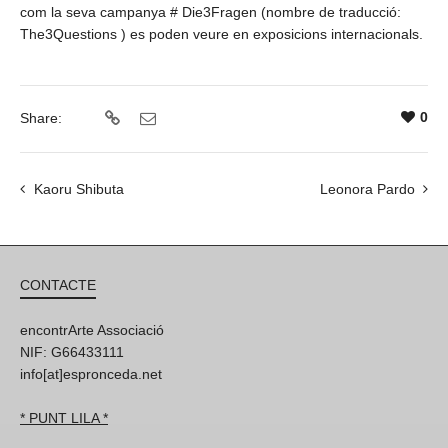
com la seva campanya # Die3Fragen (nombre de traducció:
The3Questions ) es poden veure en exposicions internacionals.
0
Share:
Kaoru Shibuta
Leonora Pardo
CONTACTE
encontrArte Associació
NIF: G66433111
info[at]espronceda.net
* PUNT LILA *