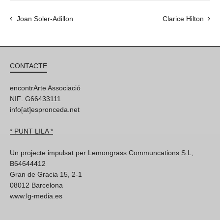
Joan Soler-Adillon
Clarice Hilton
CONTACTE
encontrArte Associació
NIF: G66433111
info[at]espronceda.net
* PUNT LILA *
Un projecte impulsat per Lemongrass Communcations S.L,
B64644412
Gran de Gracia 15, 2-1
08012 Barcelona
www.lg-media.es