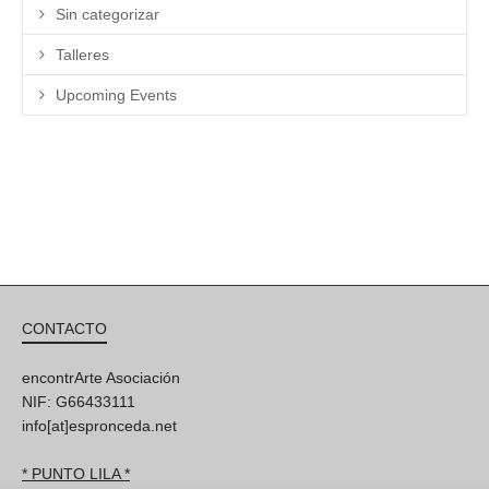
Sin categorizar
Talleres
Upcoming Events
CONTACTO
encontrArte Asociación
NIF: G66433111
info[at]espronceda.net
* PUNTO LILA *