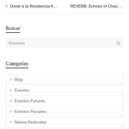
Únete a la Residencia ART LABS en Espronceda – Explorando el Upcycling de Objetos Encontrados
REVERB: Echoes of Change Exposición final de la Academia ECHO de Barcelona — juventud, arte y acción por un futuro en respuesta al cambio climático
Buscar
Categorías
Blog
Eventos
Eventos Futuros
Eventos Pasados
Mesas Redondas