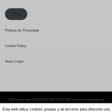
Únete
Política de Privacidad
Cookie Policy
Aviso Legal
©2026 Espronceda │CENTER for ART & CULTURE; un proyecto impulsado por
Lemongrass Communications S.L.
·
Premium WordPress Themes by Swift Ideas
Esta web utiliza 'cookies' propias y de terceros para ofrecerte una