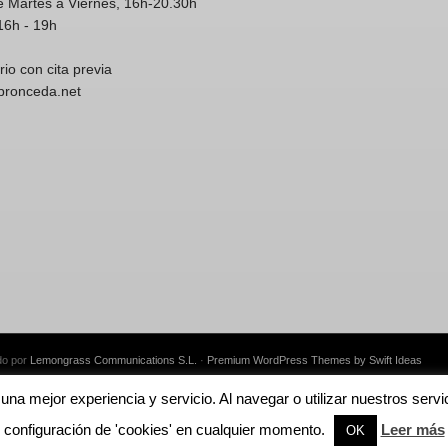
e Martes a Viernes, 16h-20.30h
16h - 19h
rio con cita previa
spronceda.net
do por
Lemongrass Communications S.L.
·
Premium WordPress Themes by Swift Ideas
e una mejor experiencia y servicio. Al navegar o utilizar nuestros se
English
Català
Español
configuración de 'cookies' en cualquier momento.
Leer más
OK