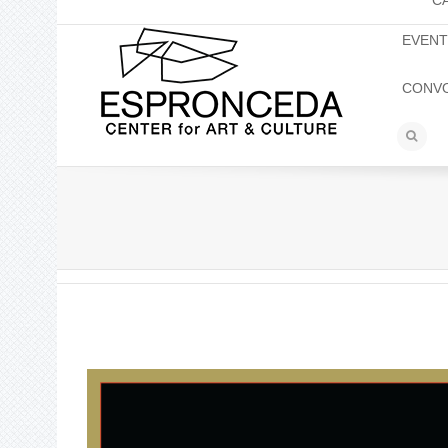
C
EVEN
CONV