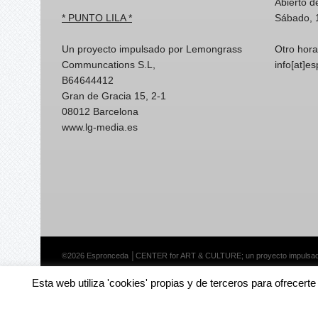
Abierto d
* PUNTO LILA *
Sábado, 
Un proyecto impulsado por Lemongrass
Otro hora
Communcations S.L,
info[at]e
B64644412
Gran de Gracia 15, 2-1
08012 Barcelona
www.lg-media.es
©2026 Espronceda │CENTER for ART & CULTURE; un proyecto impulsa
Esta web utiliza 'cookies' propias y de terceros para ofrecert