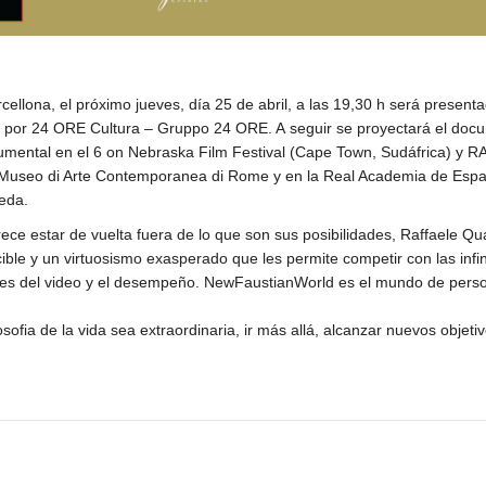
Barcellona, el próximo jueves, día 25 de abril, a las 19,30 h será prese
por 24 ORE Cultura – Gruppo 24 ORE. A seguir se proyectará el docume
mental en el 6 on Nebraska Film Festival (Cape Town, Sudáfrica) y R
O, Museo di Arte Contemporanea di Rome y en la Real Academia de Es
eda.
 estar de vuelta fuera de lo que son sus posibilidades, Raffaele Quat
cible y un virtuosismo exasperado que les permite competir con las infi
iones del video y el desempeño. NewFaustianWorld es el mundo de pe
sofia de la vida sea extraordinaria, ir más allá, alcanzar nuevos obje