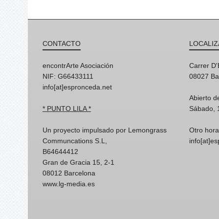
CONTACTO
LOCALIZ
encontrArte Asociación
Carrer D
NIF: G66433111
08027 Ba
info[at]espronceda.net
Abierto d
* PUNTO LILA *
Sábado, 
Un proyecto impulsado por Lemongrass
Otro hora
Communcations S.L,
info[at]e
B64644412
Gran de Gracia 15, 2-1
08012 Barcelona
www.lg-media.es