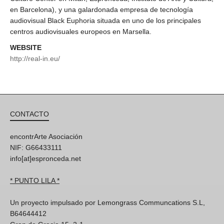
en Barcelona), y una galardonada empresa de tecnología
audiovisual Black Euphoria situada en uno de los principales
centros audiovisuales europeos en Marsella.
WEBSITE
http://real-in.eu/
CONTACTO
encontrArte Asociación
NIF: G66433111
info[at]espronceda.net
* PUNTO LILA *
Un proyecto impulsado por Lemongrass Communcations S.L,
B64644412