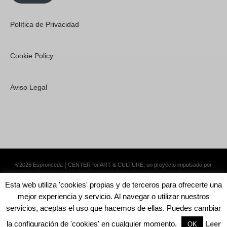
Política de Privacidad
Cookie Policy
Aviso Legal
©2026 Espronceda │CENTER for ART & CULTURE; un proyecto impulsado por
Lemongrass Communications S.L.
·
Premium WordPress Themes by Swift Ideas
Esta web utiliza 'cookies' propias y de terceros para ofrecerte una
mejor experiencia y servicio. Al navegar o utilizar nuestros
servicios, aceptas el uso que hacemos de ellas. Puedes cambiar
la configuración de 'cookies' en cualquier momento.
Leer
English
Català
Español
OK