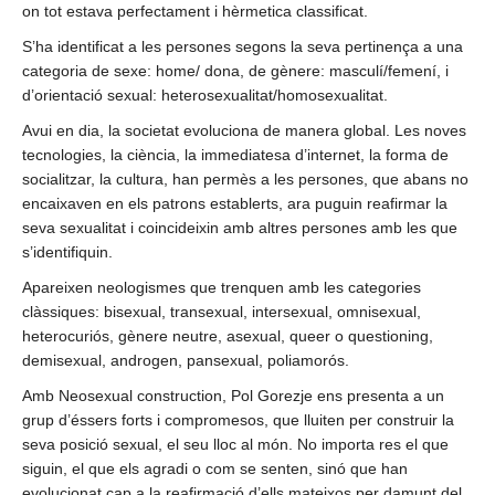
on tot estava perfectament i hèrmetica classificat.
S’ha identificat a les persones segons la seva pertinença a una
categoria de sexe: home/ dona, de gènere: masculí/femení, i
d’orientació sexual: heterosexualitat/homosexualitat.
Avui en dia, la societat evoluciona de manera global. Les noves
tecnologies, la ciència, la immediatesa d’internet, la forma de
socialitzar, la cultura, han permès a les persones, que abans no
encaixaven en els patrons establerts, ara puguin reafirmar la
seva sexualitat i coincideixin amb altres persones amb les que
s’identifiquin.
Apareixen neologismes que trenquen amb les categories
clàssiques: bisexual, transexual, intersexual, omnisexual,
heterocuriós, gènere neutre, asexual, queer o questioning,
demisexual, androgen, pansexual, poliamorós.
Amb Neosexual construction, Pol Gorezje ens presenta a un
grup d’éssers forts i compromesos, que lluiten per construir la
seva posició sexual, el seu lloc al món. No importa res el que
siguin, el que els agradi o com se senten, sinó que han
evolucionat cap a la reafirmació d’ells mateixos per damunt del