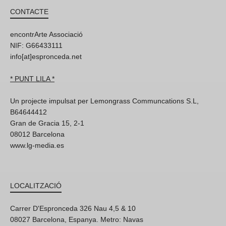
CONTACTE
encontrArte Associació
NIF: G66433111
info[at]espronceda.net
* PUNT LILA *
Un projecte impulsat per Lemongrass Communcations S.L,
B64644412
Gran de Gracia 15, 2-1
08012 Barcelona
www.lg-media.es
LOCALITZACIÓ
Carrer D'Espronceda 326 Nau 4,5 & 10
08027 Barcelona, Espanya. Metro: Navas