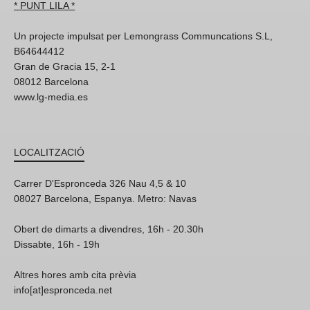
* PUNT LILA *
Un projecte impulsat per Lemongrass Communcations S.L,
B64644412
Gran de Gracia 15, 2-1
08012 Barcelona
www.lg-media.es
LOCALITZACIÓ
Carrer D'Espronceda 326 Nau 4,5 & 10
08027 Barcelona, Espanya. Metro: Navas
Obert de dimarts a divendres, 16h - 20.30h
Dissabte, 16h - 19h
Altres hores amb cita prèvia
info[at]espronceda.net