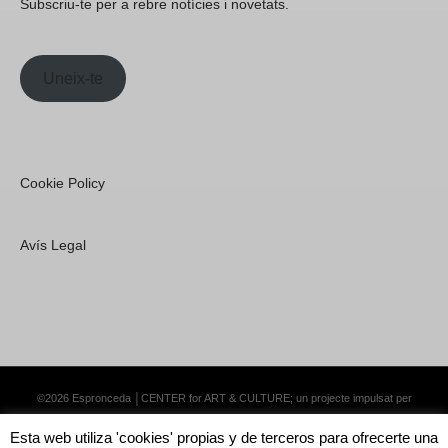
Subscriu-te per a rebre notícies i novetats.
Uneix-te
Cookie Policy
Avís Legal
©2026 Espronceda │CENTER for ART & CULTURE; un projecte impulsat per
Lemongrass Communications S.L.
·
Premium WordPress Themes by Swift Ideas
Esta web utiliza 'cookies' propias y de terceros para ofrecerte una