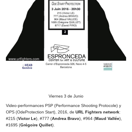
Viernes 3 de Junio
Video-performances PSP (Performance Shooting Protocole) y
OPS (OdeProtection Start), 2016, de
URL Fighters network
:
#215 (
Victor Le
), #777 (
Andrea Bravo
), #964 (
Maud Vallée
),
#1695 (
Grégoire Quillet
).