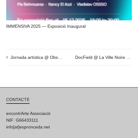
IMMENSIVA 2025 — Exposició Inaugural
Jornada artística @ Observa, Crea, Sigues un Artista amb EO
DocField @ La Ville Noire by Giovanni Troilo
CONTACTE
encontrArte Associació
NIF: G66433111
info[at]espronceda.net