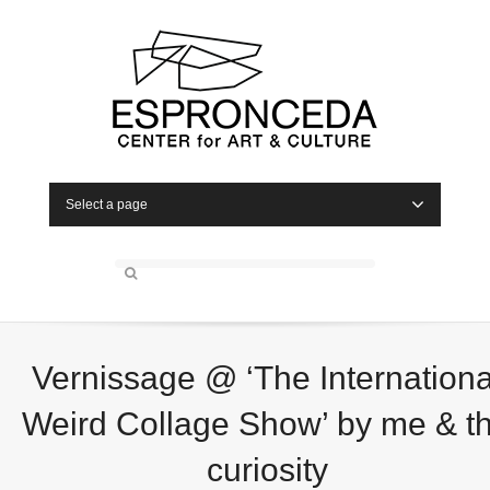
Select a page
Vernissage @ ‘The Internationa
Weird Collage Show’ by me & t
curiosity