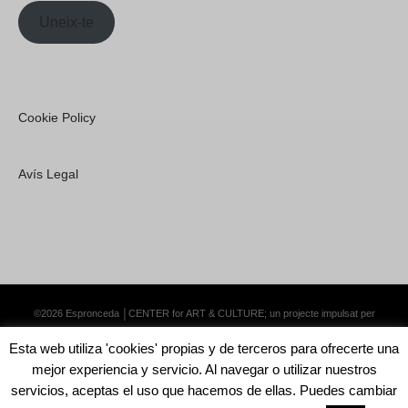
Uneix-te
Cookie Policy
Avís Legal
©2026 Espronceda │CENTER for ART & CULTURE; un projecte impulsat per
Lemongrass Communications S.L.
·
Premium WordPress Themes by Swift Ideas
Esta web utiliza 'cookies' propias y de terceros para ofrecerte una
mejor experiencia y servicio. Al navegar o utilizar nuestros
servicios, aceptas el uso que hacemos de ellas. Puedes cambiar