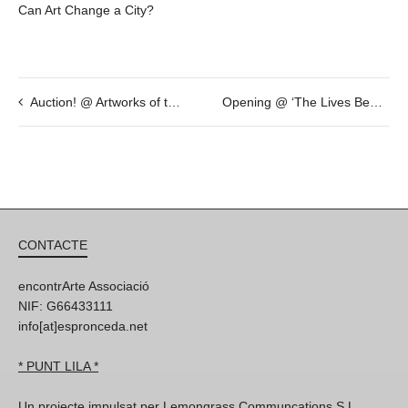
Can Art Change a City?
Auction! @ Artworks of the International Weird Collage Show
Opening @ ‘The Lives Beneath’ by Bianca Kennedy & Felix Kraus
CONTACTE
encontrArte Associació
NIF: G66433111
info[at]espronceda.net
* PUNT LILA *
Un projecte impulsat per Lemongrass Communcations S.L,