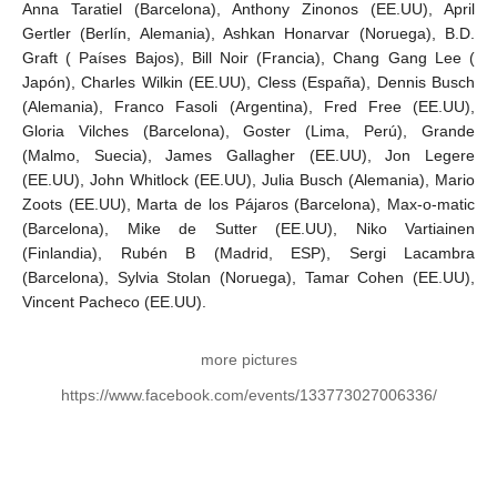
Anna Taratiel (Barcelona), Anthony Zinonos (EE.UU), April
Gertler (Berlín, Alemania), Ashkan Honarvar (Noruega), B.D.
Graft ( Países Bajos), Bill Noir (Francia), Chang Gang Lee (
Japón), Charles Wilkin (EE.UU), Cless (España), Dennis Busch
(Alemania), Franco Fasoli (Argentina), Fred Free (EE.UU),
Gloria Vilches (Barcelona), Goster (Lima, Perú), Grande
(Malmo, Suecia), James Gallagher (EE.UU), Jon Legere
(EE.UU), John Whitlock (EE.UU), Julia Busch (Alemania), Mario
Zoots (EE.UU), Marta de los Pájaros (Barcelona), Max-o-matic
(Barcelona), Mike de Sutter (EE.UU), Niko Vartiainen
(Finlandia), Rubén B (Madrid, ESP), Sergi Lacambra
(Barcelona), Sylvia Stolan (Noruega), Tamar Cohen (EE.UU),
Vincent Pacheco (EE.UU).
more pictures
https://www.facebook.com/events/133773027006336/