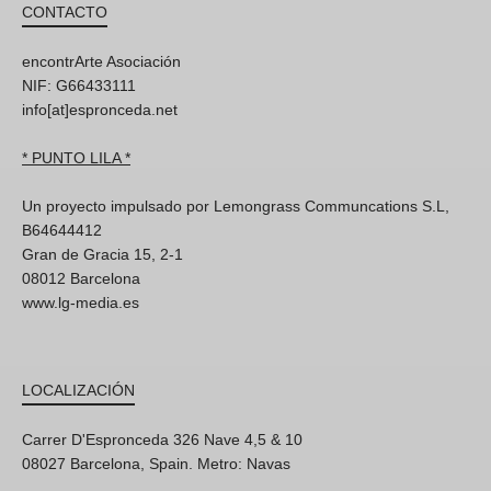
CONTACTO
encontrArte Asociación
NIF: G66433111
info[at]espronceda.net
* PUNTO LILA *
Un proyecto impulsado por Lemongrass Communcations S.L,
B64644412
Gran de Gracia 15, 2-1
08012 Barcelona
www.lg-media.es
LOCALIZACIÓN
Carrer D'Espronceda 326 Nave 4,5 & 10
08027 Barcelona, Spain. Metro: Navas