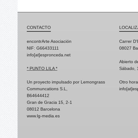
CONTACTO
LOCALIZ
encontrArte Asociación
Carrer D
NIF: G66433111
08027 Ba
info[at]espronceda.net
Abierto d
* PUNTO LILA *
Sábado, 
Un proyecto impulsado por Lemongrass
Otro hora
Communcations S.L,
info[at]e
B64644412
Gran de Gracia 15, 2-1
08012 Barcelona
www.lg-media.es