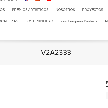
ATALOGOS
TOS
PREMIOS ARTÍSTICOS
NOSOTROS
PROYECTOS
OCATORIAS
SOSTENIBILIDAD
New European Bauhaus
A
_V2A2333
B