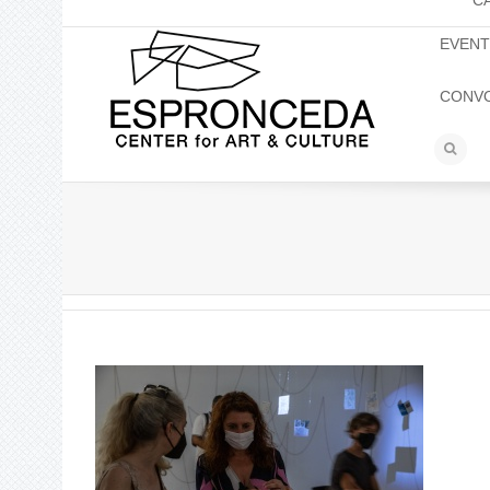
C
EVEN
CONV