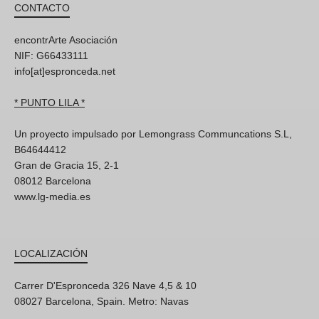
CONTACTO
encontrArte Asociación
NIF: G66433111
info[at]espronceda.net
* PUNTO LILA *
Un proyecto impulsado por Lemongrass Communcations S.L,
B64644412
Gran de Gracia 15, 2-1
08012 Barcelona
www.lg-media.es
LOCALIZACIÓN
Carrer D'Espronceda 326 Nave 4,5 & 10
08027 Barcelona, Spain. Metro: Navas