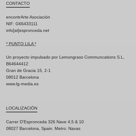
CONTACTO
encontrArte Asociación
NIF: G66433111
info[at]espronceda.net
* PUNTO LILA *
Un proyecto impulsado por Lemongrass Communcations S.L,
B64644412
Gran de Gracia 15, 2-1
08012 Barcelona
www.lg-media.es
LOCALIZACIÓN
Carrer D'Espronceda 326 Nave 4,5 & 10
08027 Barcelona, Spain. Metro: Navas