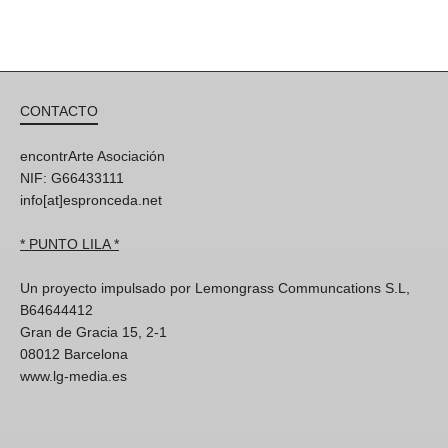
CONTACTO
encontrArte Asociación
NIF: G66433111
info[at]espronceda.net
* PUNTO LILA *
Un proyecto impulsado por Lemongrass Communcations S.L,
B64644412
Gran de Gracia 15, 2-1
08012 Barcelona
www.lg-media.es