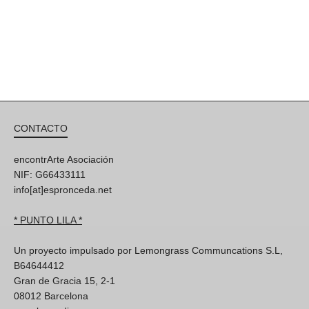
CONTACTO
encontrArte Asociación
NIF: G66433111
info[at]espronceda.net
* PUNTO LILA *
Un proyecto impulsado por Lemongrass Communcations S.L,
B64644412
Gran de Gracia 15, 2-1
08012 Barcelona