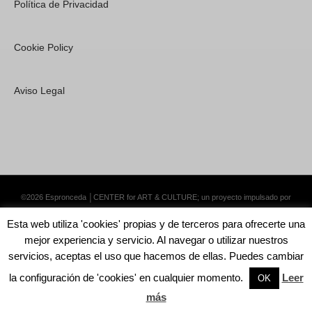
Política de Privacidad
Cookie Policy
Aviso Legal
©2026 Espronceda │CENTER for ART & CULTURE; un proyecto impulsado por
Lemongrass Communications S.L.
·
Premium WordPress Themes by Swift Ideas
Esta web utiliza 'cookies' propias y de terceros para ofrecerte una
mejor experiencia y servicio. Al navegar o utilizar nuestros
servicios, aceptas el uso que hacemos de ellas. Puedes cambiar
la configuración de 'cookies' en cualquier momento.
Leer
English
Català
Español
OK
más