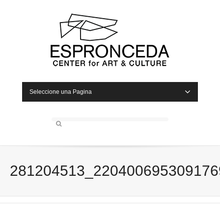
Seleccione una Pagina
281204513_220400695309176