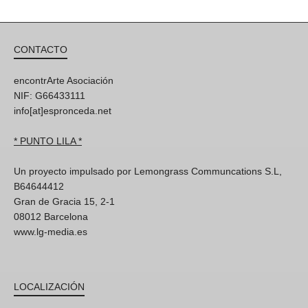
CONTACTO
encontrArte Asociación
NIF: G66433111
info[at]espronceda.net
* PUNTO LILA *
Un proyecto impulsado por Lemongrass Communcations S.L,
B64644412
Gran de Gracia 15, 2-1
08012 Barcelona
www.lg-media.es
LOCALIZACIÓN