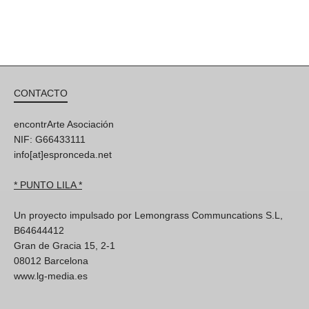
CONTACTO
encontrArte Asociación
NIF: G66433111
info[at]espronceda.net
* PUNTO LILA *
Un proyecto impulsado por Lemongrass Communcations S.L,
B64644412
Gran de Gracia 15, 2-1
08012 Barcelona
www.lg-media.es