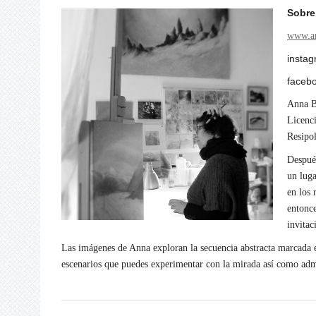
Sobre 
www.an
insta
faceb
Anna Bu
Licenci
Resipol
Después
un luga
en los 
entonce
invitac
Las imágenes de Anna exploran la secuencia abstracta marcada en
escenarios que puedes experimentar con la mirada así como admi