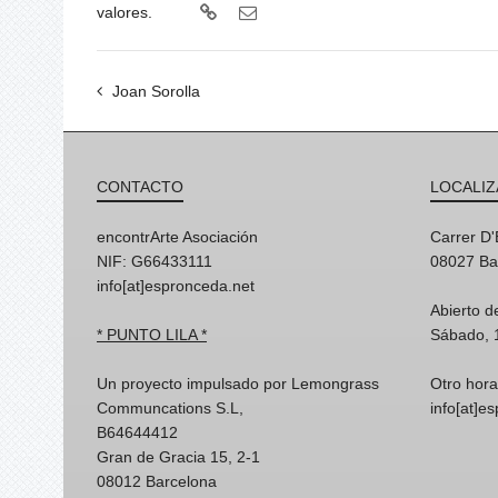
valores.
Joan Sorolla
CONTACTO
LOCALIZ
encontrArte Asociación
Carrer D
NIF: G66433111
08027 Ba
info[at]espronceda.net
Abierto d
* PUNTO LILA *
Sábado, 
Un proyecto impulsado por Lemongrass
Otro hora
Communcations S.L,
info[at]e
B64644412
Gran de Gracia 15, 2-1
08012 Barcelona