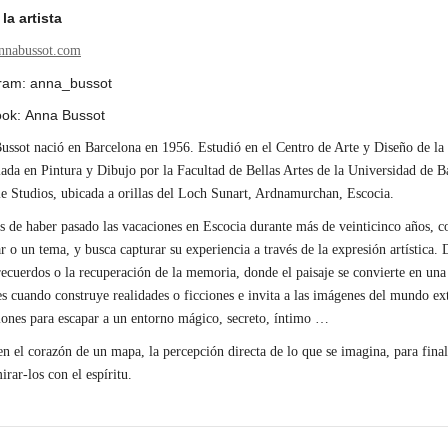
la artista
nabussot.com
gram: anna_bussot
ook: Anna Bussot
ssot nació en Barcelona en 1956. Estudió en el Centro de Arte y Diseño de la
ada en Pintura y Dibujo por la Facultad de Bellas Artes de la Universidad de Bar
e Studios, ubicada a orillas del Loch Sunart, Ardnamurchan, Escocia.
 de haber pasado las vacaciones en Escocia durante más de veinticinco años, com
r o un tema, y ​​busca capturar su experiencia a través de la expresión artística
recuerdos o la recuperación de la memoria, donde el paisaje se convierte en un
s cuando construye realidades o ficciones e invita a las imágenes del mundo ex
iones para escapar a un entorno mágico, secreto, íntimo …
 el corazón de un mapa, la percepción directa de lo que se imagina, para finalm
rar-los con el espíritu.