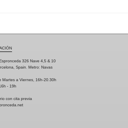
ACIÓN
'Espronceda 326 Nave 4,5 & 10
rcelona, Spain. Metro: Navas
e Martes a Viernes, 16h-20.30h
16h - 19h
rio con cita previa
spronceda.net