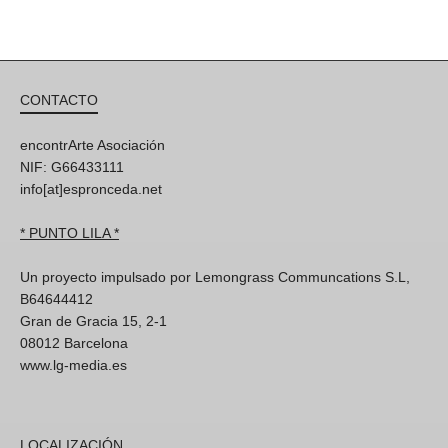
CONTACTO
encontrArte Asociación
NIF: G66433111
info[at]espronceda.net
* PUNTO LILA *
Un proyecto impulsado por Lemongrass Communcations S.L,
B64644412
Gran de Gracia 15, 2-1
08012 Barcelona
www.lg-media.es
LOCALIZACIÓN