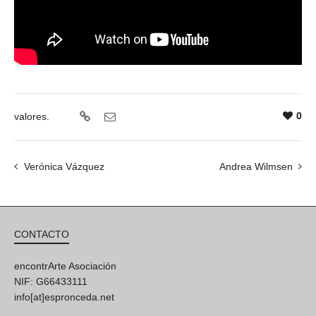
0
valores.
Verónica Vázquez
Andrea Wilmsen
CONTACTO
encontrArte Asociación
NIF: G66433111
info[at]espronceda.net