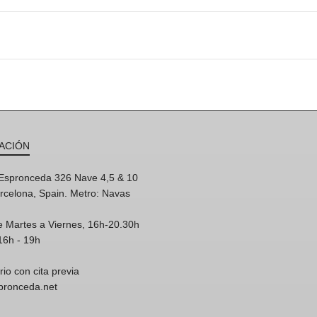
ACIÓN
'Espronceda 326 Nave 4,5 & 10
rcelona, Spain. Metro: Navas
e Martes a Viernes, 16h-20.30h
16h - 19h
rio con cita previa
spronceda.net