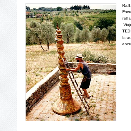
Raf
Escu
raff
Viaj
TED
Israe
encu