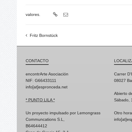
valores.
Fritz Bornstück
CONTACTO
LOCALIZ
encontrArte Asociación
Carrer D
NIF: G66433111
08027 Ba
info[at]espronceda.net
Abierto d
* PUNTO LILA *
Sábado, 
Un proyecto impulsado por Lemongrass
Otro hora
Communcations S.L,
info[at]e
B64644412