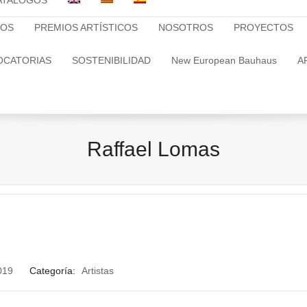
ATALOGOS
TOS
PREMIOS ARTÍSTICOS
NOSOTROS
PROYECTOS
OCATORIAS
SOSTENIBILIDAD
New European Bauhaus
A
Raffael Lomas
019
Categoría:
Artistas