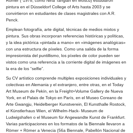
Römer (*1978, como Nina Tangian en Moscú) estudiaron
pintura en el Düsseldorf College of Arts hasta 2003 y se
convirtieron en estudiantes de clases magistrales con A.R.
Penck.
Emplean fotografía, arte digital, técnicas de medios mixtos y
pintura. Sus obras incorporan referencias históricas y políticas,
y la idea pictórica «pintada a mano» en «imágenes analógicas»
con una estructura de píxeles. Como una salida de la forma
impresionista del puntillismo, los píxeles de color pueden ser
vistos como una referencia a la corriente digital de imágenes en
la era de los “selfie”.
Su CV artístico comprende multiples exposiciones individuales y
colectivas en Alemania y el extranjero, entre otras, en el Today
Art Museum de Pekín, en la Freight+Volume Gallery de Nueva
York, en el Palais de Tokyo en París, en el Museo Coreano de
Arte Gwangju, Heidelberger Kunstverein, El Kunsthalle Rostock,
el Künstlerhaus Wien, el Wilhelm-Hack- Museum de
Ludwigshafen o el Museum für Angewandte Kunst de Frankfurt.
Varias participaciones en los formatos de la Biennale llevaron a
Römer + Römer a Venecia (56a Biennale, Pabellón Nacional de