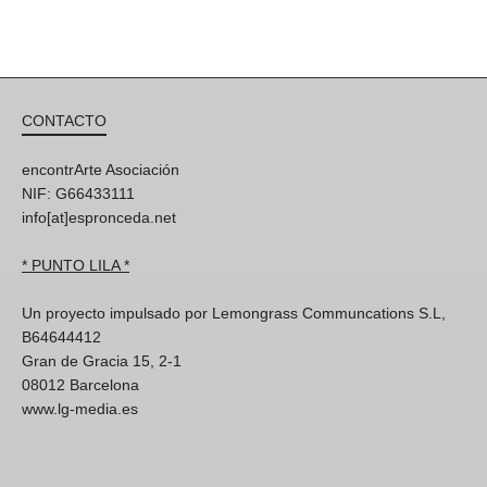
CONTACTO
encontrArte Asociación
NIF: G66433111
info[at]espronceda.net
* PUNTO LILA *
Un proyecto impulsado por Lemongrass Communcations S.L,
B64644412
Gran de Gracia 15, 2-1
08012 Barcelona
www.lg-media.es