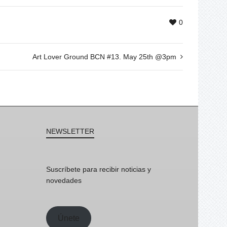
0
Art Lover Ground BCN #13. May 25th @3pm
NEWSLETTER
Suscríbete para recibir noticias y
novedades
Únete