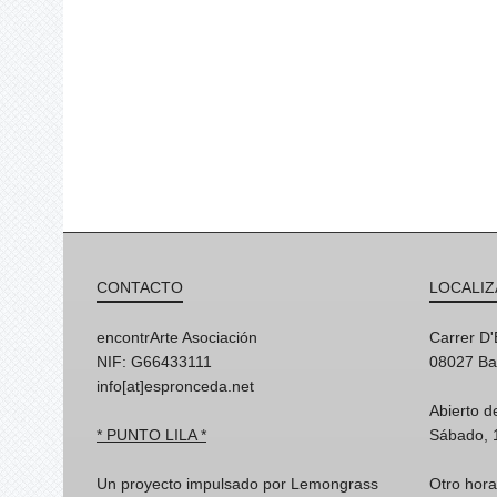
CONTACTO
LOCALIZ
encontrArte Asociación
Carrer D
NIF: G66433111
08027 Ba
info[at]espronceda.net
Abierto d
* PUNTO LILA *
Sábado, 
Un proyecto impulsado por Lemongrass
Otro hora