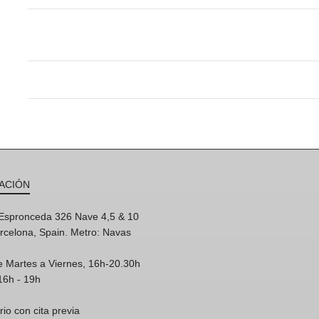
ACIÓN
'Espronceda 326 Nave 4,5 & 10
rcelona, Spain. Metro: Navas
e Martes a Viernes, 16h-20.30h
16h - 19h
rio con cita previa