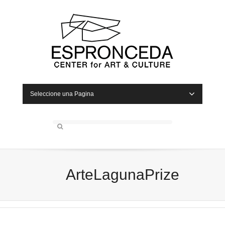
Seleccione una Pagina
ArteLagunaPrize