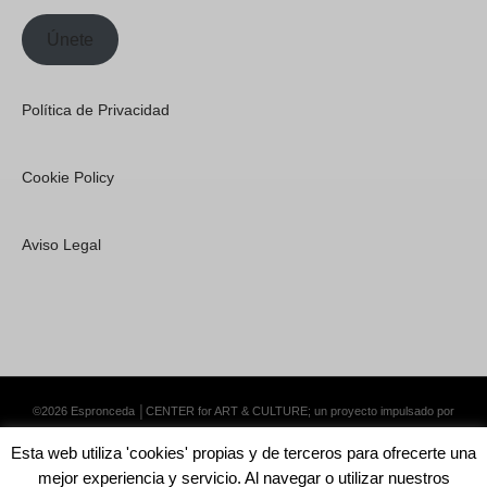
Únete
Política de Privacidad
Cookie Policy
Aviso Legal
©2026 Espronceda │CENTER for ART & CULTURE; un proyecto impulsado por
Lemongrass Communications S.L.
·
Premium WordPress Themes by Swift Ideas
Esta web utiliza 'cookies' propias y de terceros para ofrecerte una
mejor experiencia y servicio. Al navegar o utilizar nuestros