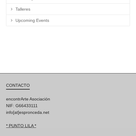
Talleres
Upcoming Events
CONTACTO
encontrArte Asociación
NIF: G66433111
info[at]espronceda.net
* PUNTO LILA *