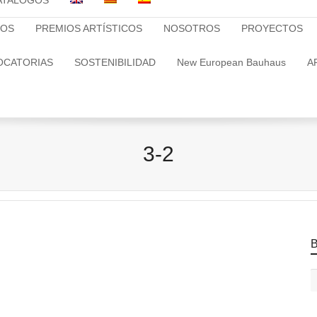
ATALOGOS
TOS
PREMIOS ARTÍSTICOS
NOSOTROS
PROYECTOS
OCATORIAS
SOSTENIBILIDAD
New European Bauhaus
A
3-2
B