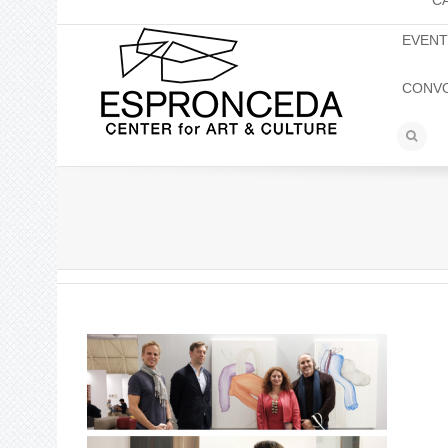
C
EVEN
CONV