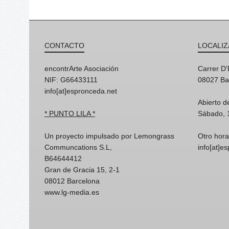
CONTACTO
LOCALIZ
encontrArte Asociación
Carrer D
NIF: G66433111
08027 Ba
info[at]espronceda.net
Abierto d
* PUNTO LILA *
Sábado, 
Un proyecto impulsado por Lemongrass
Otro hora
Communcations S.L,
info[at]e
B64644412
Gran de Gracia 15, 2-1
08012 Barcelona
www.lg-media.es