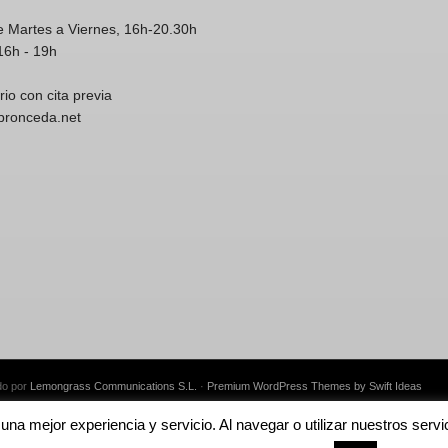
e Martes a Viernes, 16h-20.30h
16h - 19h
rio con cita previa
spronceda.net
do por
Lemongrass Communications S.L.
·
Premium WordPress Themes by Swift Ideas
e una mejor experiencia y servicio. Al navegar o utilizar nuestros se
English
Català
Español