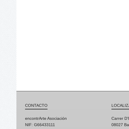
CONTACTO
LOCALIZ
encontrArte Asociación
Carrer D
NIF: G66433111
08027 Ba