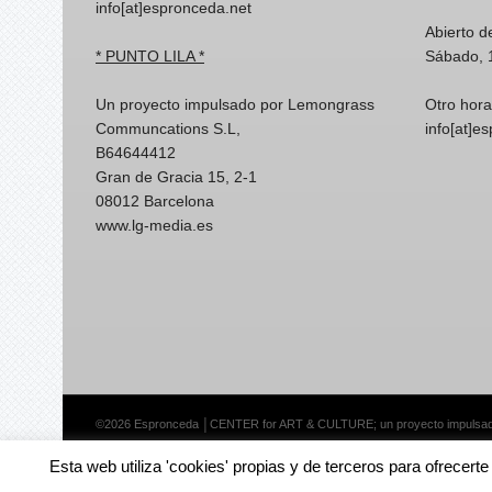
info[at]espronceda.net
Abierto d
* PUNTO LILA *
Sábado, 
Un proyecto impulsado por Lemongrass
Otro hora
Communcations S.L,
info[at]e
B64644412
Gran de Gracia 15, 2-1
08012 Barcelona
www.lg-media.es
©2026 Espronceda │CENTER for ART & CULTURE; un proyecto impulsa
Esta web utiliza 'cookies' propias y de terceros para ofrecert