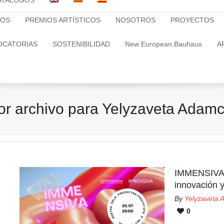
ATALOGOS
TOS
PREMIOS ARTÍSTICOS
NOSOTROS
PROYECTOS
OCATORIAS
SOSTENIBILIDAD
New European Bauhaus
A
or archivo para Yelyzaveta Adam
IMMENSIVA L
innovación y
By
Yelyzaveta
0