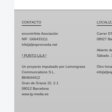
CONTACTO
LOCALIZ
encontrArte Asociación
Carrer D
NIF: G66433111
08027 Ba
info[at]espronceda.net
Abierto d
* PUNTO LILA *
Sábado, 
Un proyecto impulsado por Lemongrass
Otro hora
Communcations S.L,
info[at]e
B64644412
Gran de Gracia 15, 2-1
08012 Barcelona
www.lg-media.es