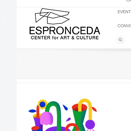
C
EVEN
CONV