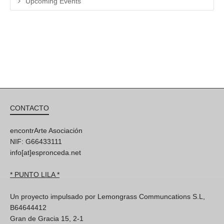
Upcoming Events
CONTACTO
encontrArte Asociación
NIF: G66433111
info[at]espronceda.net
* PUNTO LILA *
Un proyecto impulsado por Lemongrass Communcations S.L,
B64644412
Gran de Gracia 15, 2-1