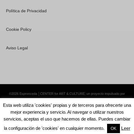
Política de Privacidad
Cookie Policy
Aviso Legal
©2026 Espronceda │CENTER for ART & CULTURE; un proyecto impulsado por
Lemongrass Communications S.L.
·
Premium WordPress Themes by Swift Ideas
Esta web utiliza 'cookies' propias y de terceros para ofrecerte una
mejor experiencia y servicio. Al navegar o utilizar nuestros
servicios, aceptas el uso que hacemos de ellas. Puedes cambiar
la configuración de 'cookies' en cualquier momento.
Leer
Español
OK