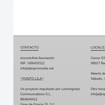
CONTACTO
LOCALIZ
encontrArte Asociación
Carrer D
NIF: G66433111
08027 Ba
info[at]espronceda.net
Abierto d
* PUNTO LILA *
Sábado, 
Un proyecto impulsado por Lemongrass
Otro hora
Communcations S.L,
info[at]e
B64644412
Gran de Gracia 15, 2-1