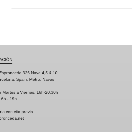
ACIÓN
'Espronceda 326 Nave 4,5 & 10
rcelona, Spain. Metro: Navas
e Martes a Viernes, 16h-20.30h
16h - 19h
rio con cita previa
spronceda.net