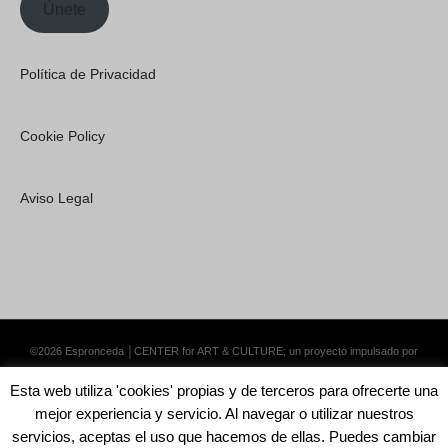
Únete
Política de Privacidad
Cookie Policy
Aviso Legal
©2026 Espronceda │CENTER for ART & CULTURE; un proyecto impulsado por
Lemongrass Communications S.L.
·
Premium WordPress Themes by Swift Ideas
Esta web utiliza 'cookies' propias y de terceros para ofrecerte una
mejor experiencia y servicio. Al navegar o utilizar nuestros
servicios, aceptas el uso que hacemos de ellas. Puedes cambiar