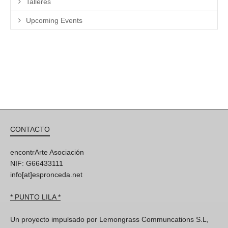
Talleres
Upcoming Events
CONTACTO
encontrArte Asociación
NIF: G66433111
info[at]espronceda.net
* PUNTO LILA *
Un proyecto impulsado por Lemongrass Communcations S.L,