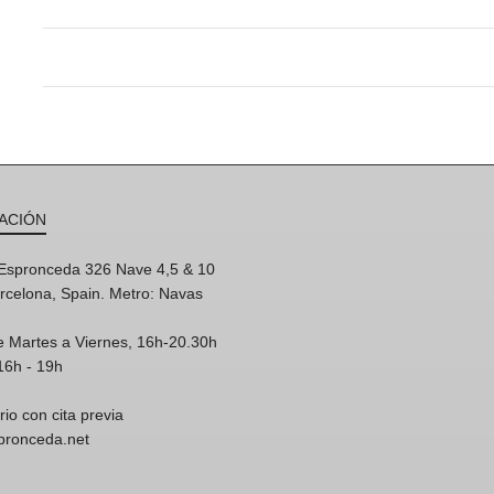
ACIÓN
'Espronceda 326 Nave 4,5 & 10
rcelona, Spain. Metro: Navas
e Martes a Viernes, 16h-20.30h
16h - 19h
rio con cita previa
spronceda.net