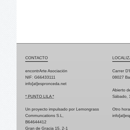
CONTACTO
LOCALIZ
encontrArte Asociación
Carrer D
NIF: G66433111
08027 Ba
info[at]espronceda.net
Abierto d
* PUNTO LILA *
Sábado, 
Un proyecto impulsado por Lemongrass
Otro hora
Communcations S.L,
info[at]e
B64644412
Gran de Gracia 15, 2-1