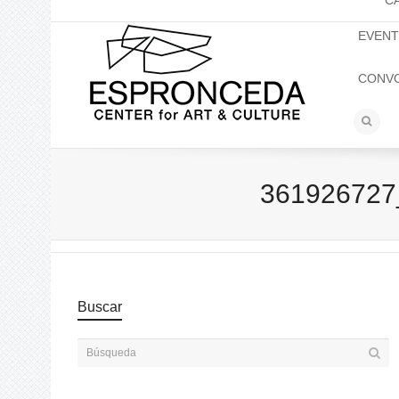
C
EVEN
CONV
361926727
Buscar