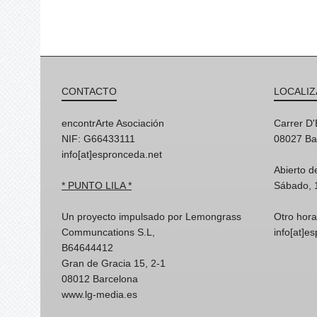
CONTACTO
LOCALIZ
encontrArte Asociación
Carrer D
NIF: G66433111
08027 Ba
info[at]espronceda.net
Abierto d
* PUNTO LILA *
Sábado, 
Un proyecto impulsado por Lemongrass
Otro hora
Communcations S.L,
info[at]e
B64644412
Gran de Gracia 15, 2-1
08012 Barcelona
www.lg-media.es