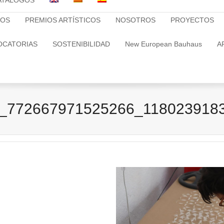
ATALOGOS
TOS
PREMIOS ARTÍSTICOS
NOSOTROS
PROYECTOS
OCATORIAS
SOSTENIBILIDAD
New European Bauhaus
A
_772667971525266_118023918