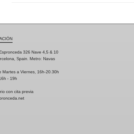
ACIÓN
'Espronceda 326 Nave 4,5 & 10
rcelona, Spain. Metro: Navas
e Martes a Viernes, 16h-20.30h
16h - 19h
rio con cita previa
spronceda.net