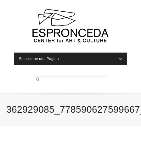
Seleccione una Pagina
362929085_778590627599667