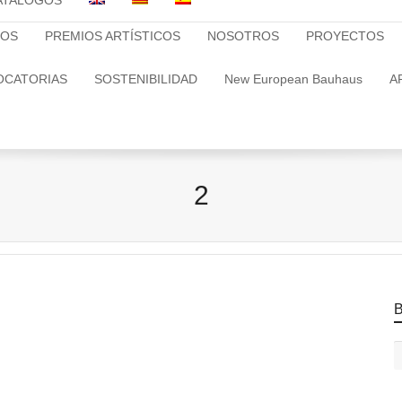
ATALOGOS
TOS
PREMIOS ARTÍSTICOS
NOSOTROS
PROYECTOS
OCATORIAS
SOSTENIBILIDAD
New European Bauhaus
A
2
B