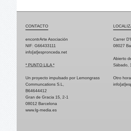
CONTACTO
LOCALIZ
encontrArte Asociación
Carrer D
NIF: G66433111
08027 Ba
info[at]espronceda.net
Abierto d
* PUNTO LILA *
Sábado, 
Un proyecto impulsado por Lemongrass
Otro hora
Communcations S.L,
info[at]e
B64644412
Gran de Gracia 15, 2-1
08012 Barcelona
www.lg-media.es