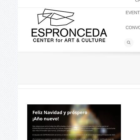
C
EVEN
CONV