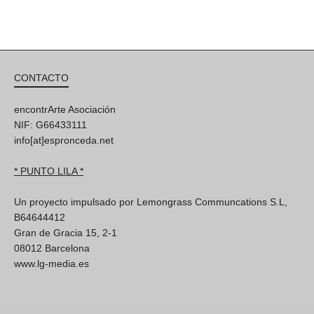
CONTACTO
encontrArte Asociación
NIF: G66433111
info[at]espronceda.net
* PUNTO LILA *
Un proyecto impulsado por Lemongrass Communcations S.L,
B64644412
Gran de Gracia 15, 2-1
08012 Barcelona
www.lg-media.es