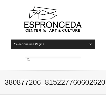
Seleccione una Pagina
380877206_815227760602620