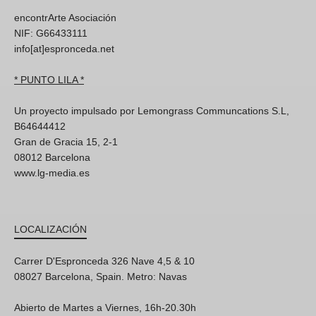
encontrArte Asociación
NIF: G66433111
info[at]espronceda.net
* PUNTO LILA *
Un proyecto impulsado por Lemongrass Communcations S.L,
B64644412
Gran de Gracia 15, 2-1
08012 Barcelona
www.lg-media.es
LOCALIZACIÓN
Carrer D'Espronceda 326 Nave 4,5 & 10
08027 Barcelona, Spain. Metro: Navas
Abierto de Martes a Viernes, 16h-20.30h