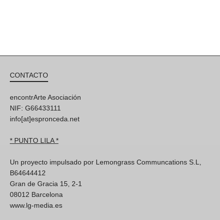
CONTACTO
encontrArte Asociación
NIF: G66433111
info[at]espronceda.net
* PUNTO LILA *
Un proyecto impulsado por Lemongrass Communcations S.L,
B64644412
Gran de Gracia 15, 2-1
08012 Barcelona
www.lg-media.es