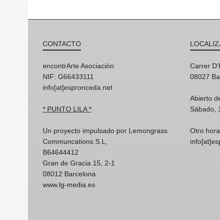
CONTACTO
LOCALIZ
encontrArte Asociación
Carrer D
NIF: G66433111
08027 Ba
info[at]espronceda.net
Abierto d
* PUNTO LILA *
Sábado, 
Un proyecto impulsado por Lemongrass
Otro hora
Communcations S.L,
info[at]e
B64644412
Gran de Gracia 15, 2-1
08012 Barcelona
www.lg-media.es