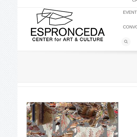
C
EVEN
CONV