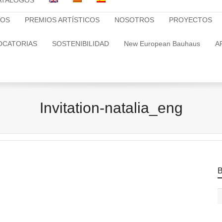
ATALOGOS
TOS
PREMIOS ARTÍSTICOS
NOSOTROS
PROYECTOS
OCATORIAS
SOSTENIBILIDAD
New European Bauhaus
A
Invitation-natalia_eng
B