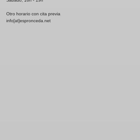
Sábado, 16h - 19h
Otro horario con cita previa
info[at]espronceda.net