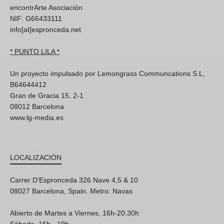
encontrArte Asociación
NIF: G66433111
info[at]espronceda.net
* PUNTO LILA *
Un proyecto impulsado por Lemongrass Communcations S.L,
B64644412
Gran de Gracia 15, 2-1
08012 Barcelona
www.lg-media.es
LOCALIZACIÓN
Carrer D'Espronceda 326 Nave 4,5 & 10
08027 Barcelona, Spain. Metro: Navas
Abierto de Martes a Viernes, 16h-20.30h