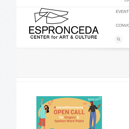
C
EVEN
CONV