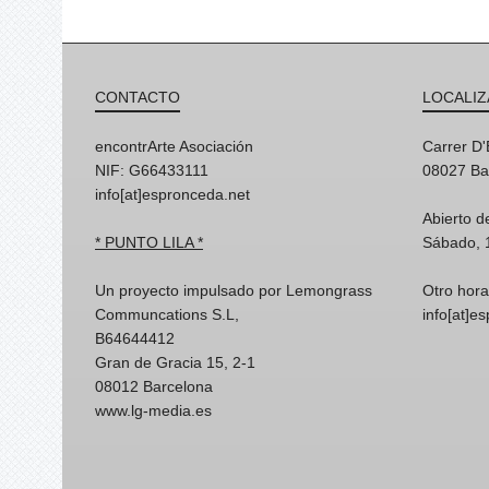
CONTACTO
LOCALIZ
encontrArte Asociación
Carrer D
NIF: G66433111
08027 Ba
info[at]espronceda.net
Abierto d
* PUNTO LILA *
Sábado, 
Un proyecto impulsado por Lemongrass
Otro hora
Communcations S.L,
info[at]e
B64644412
Gran de Gracia 15, 2-1
08012 Barcelona
www.lg-media.es