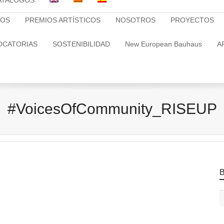
ATALOGOS
TOS
PREMIOS ARTÍSTICOS
NOSOTROS
PROYECTOS
OCATORIAS
SOSTENIBILIDAD
New European Bauhaus
A
#VoicesOfCommunity_RISEUP
B