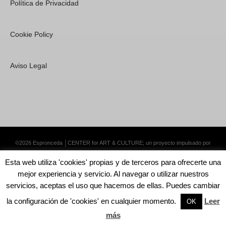
Política de Privacidad
Cookie Policy
Aviso Legal
©2026 Espronceda │CENTER for ART & CULTURE; un proyecto impulsado por
Lemongrass Communications S.L.
·
Premium WordPress Themes by Swift Ideas
Esta web utiliza 'cookies' propias y de terceros para ofrecerte una
mejor experiencia y servicio. Al navegar o utilizar nuestros
servicios, aceptas el uso que hacemos de ellas. Puedes cambiar
la configuración de 'cookies' en cualquier momento.
Leer
English
Català
Español
OK
más