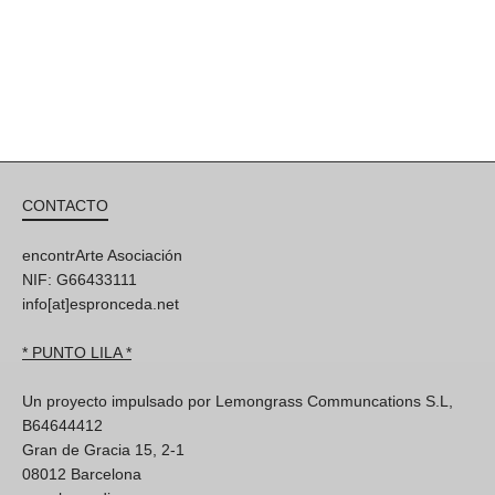
CONTACTO
encontrArte Asociación
NIF: G66433111
info[at]espronceda.net
* PUNTO LILA *
Un proyecto impulsado por Lemongrass Communcations S.L,
B64644412
Gran de Gracia 15, 2-1
08012 Barcelona